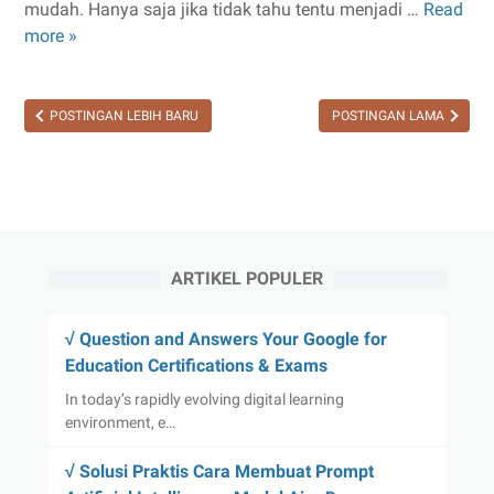
mudah. Hanya saja jika tidak tahu tentu menjadi …
Read
√
more »
Langkah
demi
Langkah
Cara
POSTINGAN LEBIH BARU
POSTINGAN LAMA
Upload
Video
di
YouTube
yang
Benar
ARTIKEL POPULER
dan
Efektif
√ Question and Answers Your Google for
Education Certifications & Exams
In today’s rapidly evolving digital learning
environment, e…
√ Solusi Praktis Cara Membuat Prompt