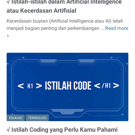
√ Istilah-istilah dalam Artificial Intelligence
Gu
Dig
atau Kecerdasan Artifisial
Kecerdasan buatan (Artificial Intelligence atau AI) telah
menjadi bagian penting dari perkembangan …
Read more
√
»
Istilah-
istilah
dalam
Artificial
Intelligence
atau
Kecerdasan
Artifisial
EDUKASI
TEKNOLOGI
√ Istilah Coding yang Perlu Kamu Pahami