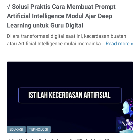
√ Solusi Praktis Cara Membuat Prompt
Artificial Intelligence Modul Ajar Deep
Learning untuk Guru Digital
Di era transformasi digital saat ini, kecerdasan buatan
atau Artificial Intelligence mulai memainka…
Read more »
√
Sol
Pra
Ca
Me
Pr
Art
Int
Mo
Aja
De
Le
EDUKASI
TEKNOLOGI
un