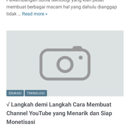
membuat berbagai macam hal yang dahulu dianggap
tidak …
Read more »
√
Panduan
Lengkap
Cara
Melacak
No
HP
dengan
Akurat
dan
Cepat
EDUKASI
TEKNOLOGI
√ Langkah demi Langkah Cara Membuat
Channel YouTube yang Menarik dan Siap
Monetisasi