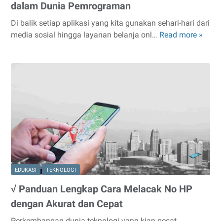
dalam Dunia Pemrograman
Di balik setiap aplikasi yang kita gunakan sehari-hari dari
media sosial hingga layanan belanja onl…
Read more »
√
Istila
Codi
yang
Perlu
Kam
Paha
dala
Duni
Pemr
EDUKASI
TEKNOLOGI
√ Panduan Lengkap Cara Melacak No HP
dengan Akurat dan Cepat
Perkembangan dunia teknologi yang kian pesat