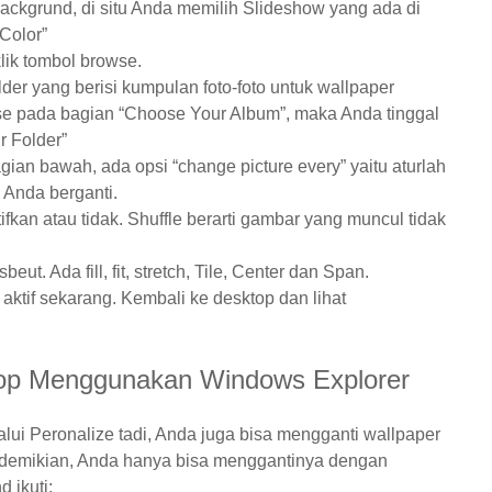
ackgrund, di situ Anda memilih Slideshow yang ada di
 Color”
lik tombol browse.
er yang berisi kumpulan foto-foto untuk wallpaper
wse pada bagian “Choose Your Album”, maka Anda tinggal
r Folder”
agian bawah, ada opsi “change picture every” yaitu aturlah
 Anda berganti.
ifkan atau tidak. Shuffle berarti gambar yang muncul tidak
eut. Ada fill, fit, stretch, Tile, Center dan Span.
aktif sekarang. Kembali ke desktop dan lihat
top Menggunakan Windows Explorer
alui Peronalize tadi, Anda juga bisa mengganti wallpaper
 demikian, Anda hanya bisa menggantinya dengan
 ikuti: