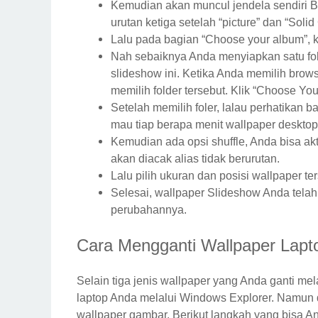
Kemudian akan muncul jendela sendiri B
urutan ketiga setelah “picture” dan “Solid
Lalu pada bagian “Choose your album”, k
Nah sebaiknya Anda menyiapkan satu fold
slideshow ini. Ketika Anda memilih bro
memilih folder tersebut. Klik “Choose You
Setelah memilih foler, lalau perhatikan b
mau tiap berapa menit wallpaper desktop
Kemudian ada opsi shuffle, Anda bisa akt
akan diacak alias tidak berurutan.
Lalu pilih ukuran dan posisi wallpaper tersb
Selesai, wallpaper Slideshow Anda telah 
perubahannya.
Cara Mengganti Wallpaper Lap
Selain tiga jenis wallpaper yang Anda ganti mel
laptop Anda melalui Windows Explorer. Namun
wallpaper gambar. Berikut langkah yang bisa And