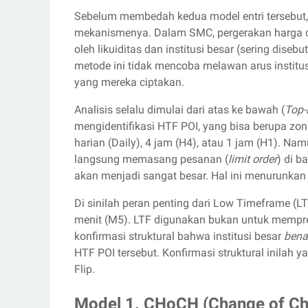
Sebelum membedah kedua model entri tersebut, 
mekanismenya. Dalam SMC, pergerakan harga di 
oleh likuiditas dan institusi besar (sering diseb
metode ini tidak mencoba melawan arus instit
yang mereka ciptakan.
Analisis selalu dimulai dari atas ke bawah (
Top-
mengidentifikasi HTF POI, yang bisa berupa zo
harian (Daily), 4 jam (H4), atau 1 jam (H1). Nam
langsung memasang pesanan (
limit order
) di b
akan menjadi sangat besar. Hal ini menurunkan
Di sinilah peran penting dari Low Timeframe (LT
menit (M5). LTF digunakan bukan untuk mempred
konfirmasi struktural bahwa institusi besar
bena
HTF POI tersebut. Konfirmasi struktural inila
Flip.
Model 1. CHoCH (Change of Cha