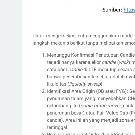
Untuk mengeksekusi entri menggunakan model C
langkah mekanis berikut tanpa melibatkan emos
Menunggu Konfirmasi Penutupan Candle
terjadi hanya karena ekor
candle
(
wick
) 
satu bodi
candle
di LTF menutup secara s
bahwa penembusan tersebut adalah nyat
likuiditas (
liquidity sweep
).
Identifikasi Area Origin (OB atau FVG): 
penurunan tajam yang menyebabkan CHoCH
gelombang itu (
origin of the move
), cari
penurunan besar) atau Fair Value Gap (F
candle). Area inilah yang menjadi zona en
tertinggal.
Pemasangan Limit Order dan Stop-Loss: P