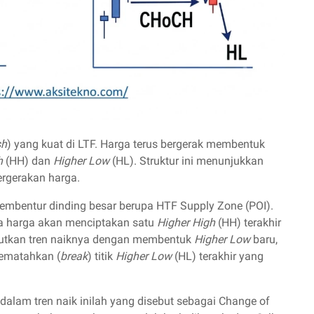
sh
) yang kuat di LTF. Harga terus bergerak membentuk
h
(HH) dan
Higher Low
(HL). Struktur ini menunjukkan
rgerakan harga.
 membentur dinding besar berupa HTF Supply Zone (POI).
nya harga akan menciptakan satu
Higher High
(HH) terakhir
njutkan tren naiknya dengan membentuk
Higher Low
baru,
mematahkan (
break
) titik
Higher Low
(HL) terakhir yang
dalam tren naik inilah yang disebut sebagai Change of