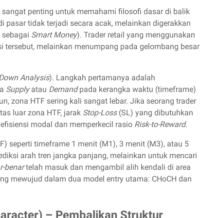
sangat penting untuk memahami filosofi dasar di balik
pasar tidak terjadi secara acak, melainkan digerakkan
ut sebagai
Smart Money
). Trader retail yang menggunakan
usi tersebut, melainkan menumpang pada gelombang besar
Down Analysis
). Langkah pertamanya adalah
na
Supply
atau
Demand
pada kerangka waktu (timeframe)
un, zona HTF sering kali sangat lebar. Jika seorang trader
atas luar zona HTF, jarak
Stop-Loss
(SL) yang dibutuhkan
 efisiensi modal dan memperkecil rasio
Risk-to-Reward
.
F) seperti timeframe 1 menit (M1), 3 menit (M3), atau 5
iksi arah tren jangka panjang, melainkan untuk mencari
r-benar
telah masuk dan mengambil alih kendali di area
h yang mewujud dalam dua model entry utama: CHoCH dan
racter) – Pembalikan Struktur