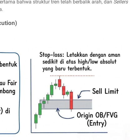
pertama bahwa struktur tren telah berbalik arah, dan
Sellers
a.
cution)