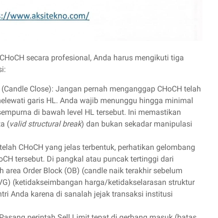
HoCH secara profesional, Anda harus mengikuti tiga
i:
 (Candle Close): Jangan pernah menganggap CHoCH telah
melewati garis HL. Anda wajib menunggu hingga minimal
empurna di bawah level HL tersebut. Ini memastikan
a (
valid structural break
) dan bukan sekadar manipulasi
Setelah CHoCH yang jelas terbentuk, perhatikan gelombang
 tersebut. Di pangkal atau puncak tertinggi dari
lah area Order Block (OB) (candle naik terakhir sebelum
VG) (ketidakseimbangan harga/ketidakselarasan struktur
tri Anda karena di sanalah jejak transaksi institusi
asang perintah Sell Limit tepat di gerbang masuk (batas